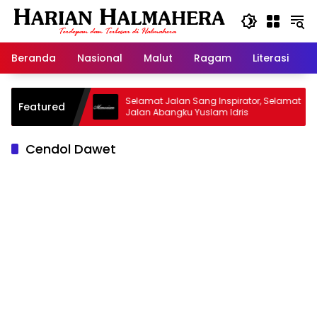
Langsung
ke
konten
Beranda
Nasional
Malut
Ragam
Literasi
H
id Warisan
Selamat Jalan Sang Inspirator, Selamat
Featured
Jalan Abangku Yuslam Idris
Cendol Dawet