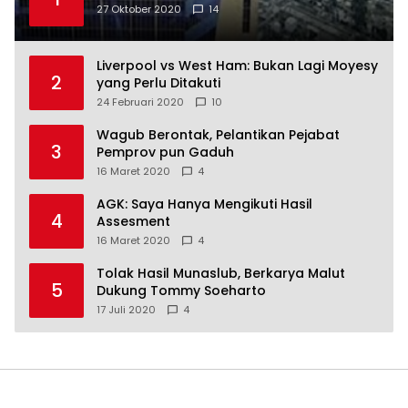
27 Oktober 2020
14
Liverpool vs West Ham: Bukan Lagi Moyesy
2
yang Perlu Ditakuti
24 Februari 2020
10
Wagub Berontak, Pelantikan Pejabat
3
Pemprov pun Gaduh
16 Maret 2020
4
AGK: Saya Hanya Mengikuti Hasil
4
Assesment
16 Maret 2020
4
Tolak Hasil Munaslub, Berkarya Malut
5
Dukung Tommy Soeharto
17 Juli 2020
4