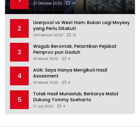
27 Oktober 2020
14
Liverpool vs West Ham: Bukan Lagi Moyesy
2
yang Perlu Ditakuti
24 Februari 2020
10
Wagub Berontak, Pelantikan Pejabat
3
Pemprov pun Gaduh
16 Maret 2020
4
AGK: Saya Hanya Mengikuti Hasil
4
Assesment
16 Maret 2020
4
Tolak Hasil Munaslub, Berkarya Malut
5
Dukung Tommy Soeharto
17 Juli 2020
4