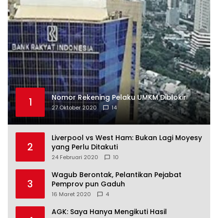
Nomor Rekening Pelaku UMKM Diblokir
1
27 Oktober 2020
14
Liverpool vs West Ham: Bukan Lagi Moyesy
2
yang Perlu Ditakuti
24 Februari 2020
10
Wagub Berontak, Pelantikan Pejabat
3
Pemprov pun Gaduh
16 Maret 2020
4
AGK: Saya Hanya Mengikuti Hasil