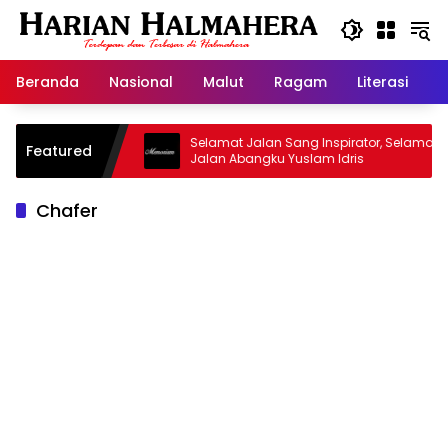
Langsung
ke
konten
Beranda
Nasional
Malut
Ragam
Literasi
H
asjid Warisan
Selamat Jalan Sang Inspirator, Selamat
Featured
Jalan Abangku Yuslam Idris
Chafer