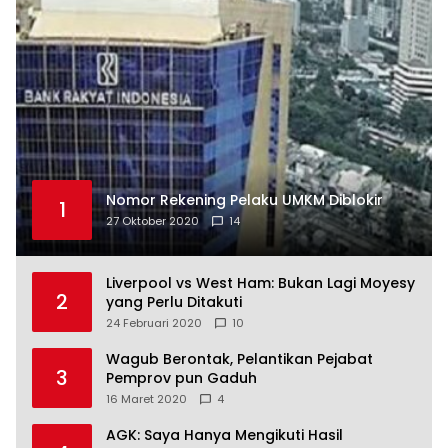
Nomor Rekening Pelaku UMKM Diblokir
1
27 Oktober 2020
14
Liverpool vs West Ham: Bukan Lagi Moyesy
2
yang Perlu Ditakuti
24 Februari 2020
10
Wagub Berontak, Pelantikan Pejabat
3
Pemprov pun Gaduh
16 Maret 2020
4
AGK: Saya Hanya Mengikuti Hasil