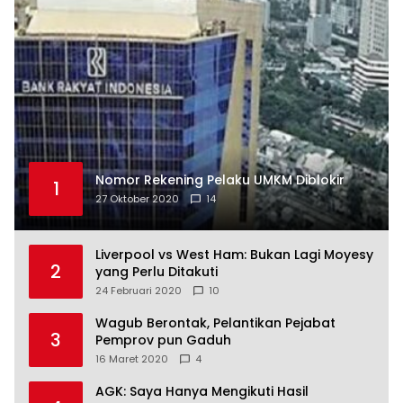
Nomor Rekening Pelaku UMKM Diblokir
1
27 Oktober 2020
14
Liverpool vs West Ham: Bukan Lagi Moyesy
2
yang Perlu Ditakuti
24 Februari 2020
10
Wagub Berontak, Pelantikan Pejabat
3
Pemprov pun Gaduh
16 Maret 2020
4
AGK: Saya Hanya Mengikuti Hasil