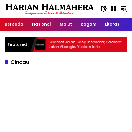
Langsung
ke
konten
Beranda
Nasional
Malut
Ragam
Literasi
H
 Warisan
Selamat Jalan Sang Inspirator, Selamat
K
Featured
Jalan Abangku Yuslam Idris
M
Cincau