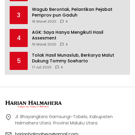
Wagub Berontak, Pelantikan Pejabat
3
Pemprov pun Gaduh
16 Maret 2020
4
AGK: Saya Hanya Mengikuti Hasil
4
Assesment
16 Maret 2020
4
Tolak Hasil Munaslub, Berkarya Malut
5
Dukung Tommy Soeharto
17 Juli 2020
4
Jl. Bhayangkara Gamsungi-Tobelo, Kabupaten
Halmahera Utara. Provinsi Maluku Utara.
harianhalmahera@gmail.com