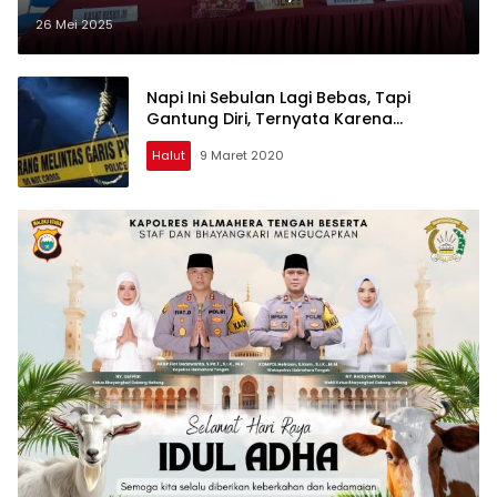
Nekat Habisi Korban Gegara Ini
26 Mei 2025
Napi Ini Sebulan Lagi Bebas, Tapi
Gantung Diri, Ternyata Karena…
Halut
9 Maret 2020