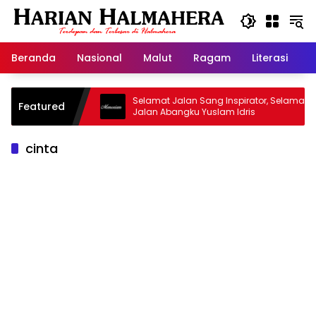
Langsung
ke
konten
Beranda
Nasional
Malut
Ragam
Literasi
H
asjid Warisan
Selamat Jalan Sang Inspirator, Selamat
Featured
Jalan Abangku Yuslam Idris
cinta