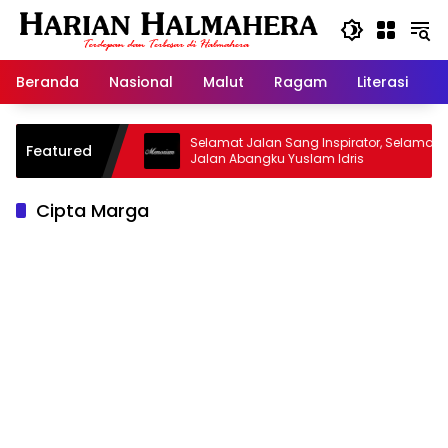
Langsung
ke
konten
Beranda
Nasional
Malut
Ragam
Literasi
H
sjid Warisan
Selamat Jalan Sang Inspirator, Selamat
Featured
Jalan Abangku Yuslam Idris
Cipta Marga