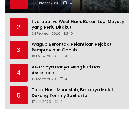
27 Oktober 2020
14
Liverpool vs West Ham: Bukan Lagi Moyesy
2
yang Perlu Ditakuti
24 Februari 2020
10
Wagub Berontak, Pelantikan Pejabat
3
Pemprov pun Gaduh
16 Maret 2020
4
AGK: Saya Hanya Mengikuti Hasil
4
Assesment
16 Maret 2020
4
Tolak Hasil Munaslub, Berkarya Malut
5
Dukung Tommy Soeharto
17 Juli 2020
4