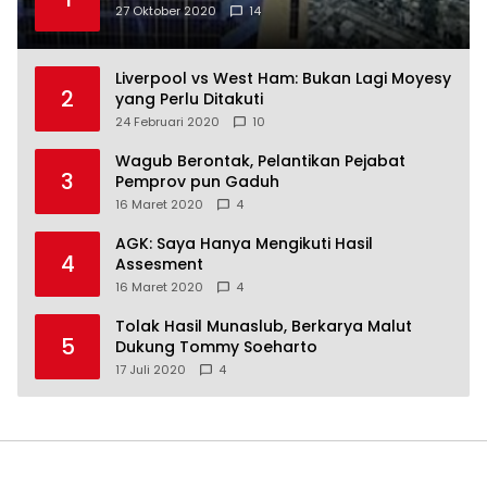
27 Oktober 2020
14
Liverpool vs West Ham: Bukan Lagi Moyesy
2
yang Perlu Ditakuti
24 Februari 2020
10
Wagub Berontak, Pelantikan Pejabat
3
Pemprov pun Gaduh
16 Maret 2020
4
AGK: Saya Hanya Mengikuti Hasil
4
Assesment
16 Maret 2020
4
Tolak Hasil Munaslub, Berkarya Malut
5
Dukung Tommy Soeharto
17 Juli 2020
4