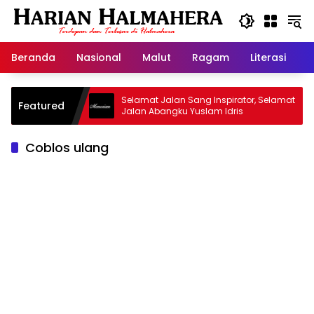
Langsung
ke
konten
Beranda
Nasional
Malut
Ragam
Literasi
H
id Warisan
Selamat Jalan Sang Inspirator, Selamat
Featured
Jalan Abangku Yuslam Idris
Coblos ulang