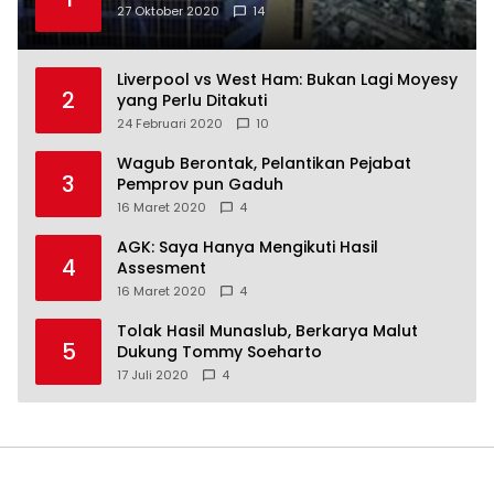
27 Oktober 2020
14
Liverpool vs West Ham: Bukan Lagi Moyesy
2
yang Perlu Ditakuti
24 Februari 2020
10
Wagub Berontak, Pelantikan Pejabat
3
Pemprov pun Gaduh
16 Maret 2020
4
AGK: Saya Hanya Mengikuti Hasil
4
Assesment
16 Maret 2020
4
Tolak Hasil Munaslub, Berkarya Malut
5
Dukung Tommy Soeharto
17 Juli 2020
4