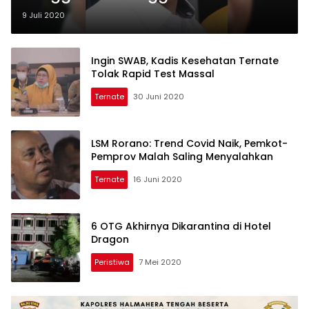
Bisa Tanpa Persetujuan DPRD
9 Juli 2020
Ingin SWAB, Kadis Kesehatan Ternate
Tolak Rapid Test Massal
Ternate
30 Juni 2020
LSM Rorano: Trend Covid Naik, Pemkot-
Pemprov Malah Saling Menyalahkan
Ternate
16 Juni 2020
6 OTG Akhirnya Dikarantina di Hotel
Dragon
Peristiwa
7 Mei 2020