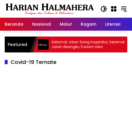
Langsung
ke
konten
Beranda
Nasional
Malut
Ragam
Literasi
H
id Warisan
Selamat Jalan Sang Inspirator, Selamat
Featured
Jalan Abangku Yuslam Idris
Covid-19 Ternate