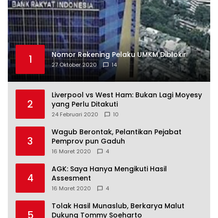
Nomor Rekening Pelaku UMKM Diblokir
1
27 Oktober 2020
14
Liverpool vs West Ham: Bukan Lagi Moyesy
2
yang Perlu Ditakuti
24 Februari 2020
10
Wagub Berontak, Pelantikan Pejabat
3
Pemprov pun Gaduh
16 Maret 2020
4
AGK: Saya Hanya Mengikuti Hasil
4
Assesment
16 Maret 2020
4
Tolak Hasil Munaslub, Berkarya Malut
5
Dukung Tommy Soeharto