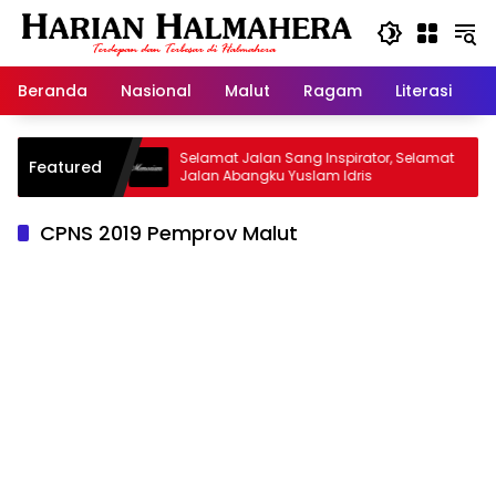
Langsung
ke
konten
Beranda
Nasional
Malut
Ragam
Literasi
H
 Warisan
Selamat Jalan Sang Inspirator, Selamat
K
Featured
Jalan Abangku Yuslam Idris
M
CPNS 2019 Pemprov Malut