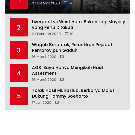
27 Oktober 2020
14
Liverpool vs West Ham: Bukan Lagi Moyesy
2
yang Perlu Ditakuti
24 Februari 2020
10
Wagub Berontak, Pelantikan Pejabat
3
Pemprov pun Gaduh
16 Maret 2020
4
AGK: Saya Hanya Mengikuti Hasil
4
Assesment
16 Maret 2020
4
Tolak Hasil Munaslub, Berkarya Malut
5
Dukung Tommy Soeharto
17 Juli 2020
4