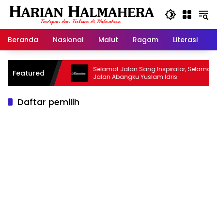
Langsung
ke
konten
Beranda
Nasional
Malut
Ragam
Literasi
H
sjid Warisan
Selamat Jalan Sang Inspirator, Selamat
Featured
Jalan Abangku Yuslam Idris
Daftar pemilih