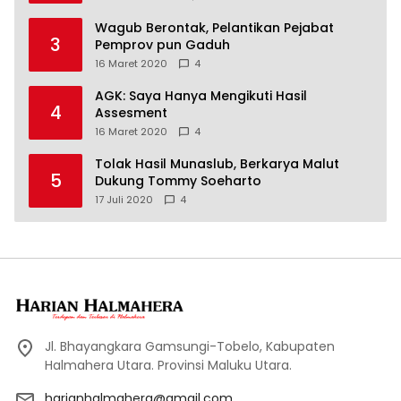
Wagub Berontak, Pelantikan Pejabat
3
Pemprov pun Gaduh
16 Maret 2020
4
AGK: Saya Hanya Mengikuti Hasil
4
Assesment
16 Maret 2020
4
Tolak Hasil Munaslub, Berkarya Malut
5
Dukung Tommy Soeharto
17 Juli 2020
4
Jl. Bhayangkara Gamsungi-Tobelo, Kabupaten
Halmahera Utara. Provinsi Maluku Utara.
harianhalmahera@gmail.com