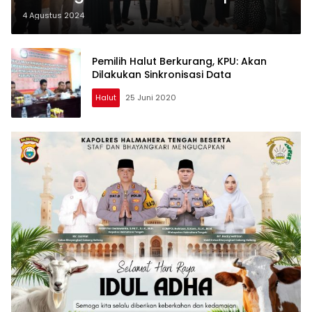
Daftar Pemilih di Tingkat Desa
4 Agustus 2024
Pemilih Halut Berkurang, KPU: Akan
Dilakukan Sinkronisasi Data
Halut
25 Juni 2020