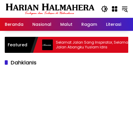
Langsung
ke
konten
Beranda
Nasional
Malut
Ragam
Literasi
H
jid Warisan
Selamat Jalan Sang Inspirator, Selamat
Featured
Jalan Abangku Yuslam Idris
DahklanIs