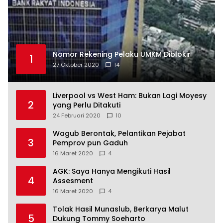
Nomor Rekening Pelaku UMKM Diblokir
1
27 Oktober 2020
14
Liverpool vs West Ham: Bukan Lagi Moyesy
2
yang Perlu Ditakuti
24 Februari 2020
10
Wagub Berontak, Pelantikan Pejabat
3
Pemprov pun Gaduh
16 Maret 2020
4
AGK: Saya Hanya Mengikuti Hasil
4
Assesment
16 Maret 2020
4
Tolak Hasil Munaslub, Berkarya Malut
5
Dukung Tommy Soeharto