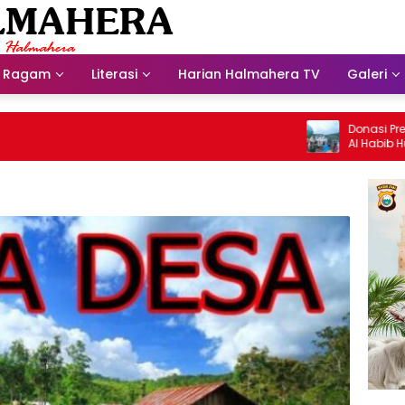
Ragam
Literasi
Harian Halmahera TV
Galeri
Donasi Presdir 
Al Habib Husein