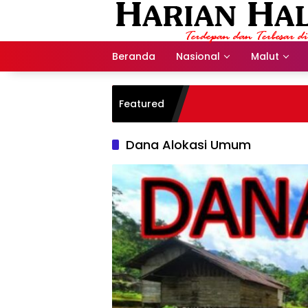
Langsung
ke
konten
Beranda
Nasional
Malut
Featured
Dana Alokasi Umum