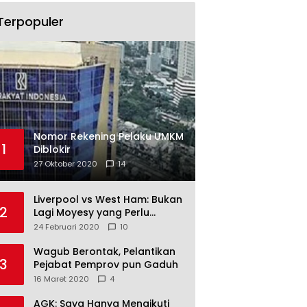
Terpopuler
Nomor Rekening Pelaku UMKM
1
Diblokir
27 Oktober 2020
14
Liverpool vs West Ham: Bukan
2
Lagi Moyesy yang Perlu
Ditakuti
24 Februari 2020
10
Wagub Berontak, Pelantikan
3
Pejabat Pemprov pun Gaduh
16 Maret 2020
4
AGK: Saya Hanya Mengikuti