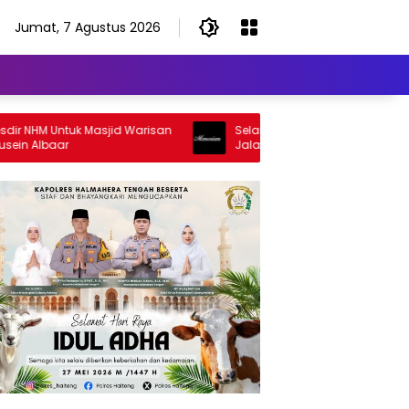
Jumat, 7 Agustus 2026
NHM Untuk Masjid Warisan
Selamat Jalan Sang Inspirator, Sel
 Albaar
Jalan Abangku Yuslam Idris