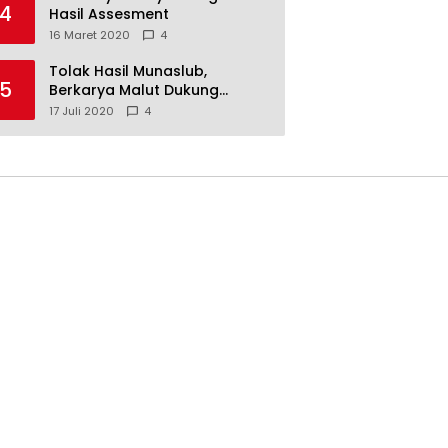
4
Hasil Assesment
16 Maret 2020
4
Tolak Hasil Munaslub,
5
Berkarya Malut Dukung
Tommy Soeharto
17 Juli 2020
4