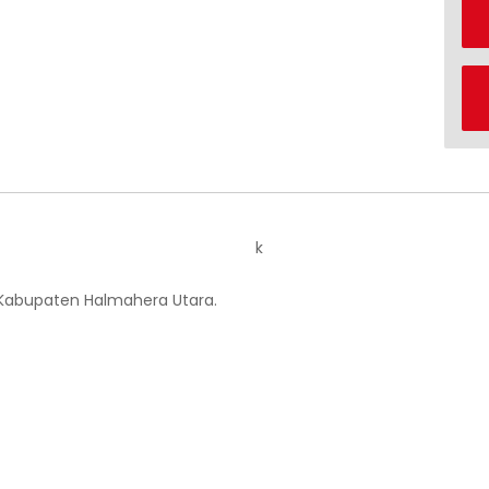
k
 Kabupaten Halmahera Utara.