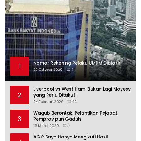
Nomor Rekening Pelaku UMKM Diblokir
1
27 Oktober 2020
14
Liverpool vs West Ham: Bukan Lagi Moyesy
2
yang Perlu Ditakuti
24 Februari 2020
10
Wagub Berontak, Pelantikan Pejabat
3
Pemprov pun Gaduh
16 Maret 2020
4
AGK: Saya Hanya Mengikuti Hasil