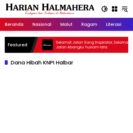
Langsung
ke
konten
Beranda
Nasional
Malut
Ragam
Literasi
H
sjid Warisan
Selamat Jalan Sang Inspirator, Selamat
Featured
Jalan Abangku Yuslam Idris
Dana Hibah KNPI Halbar