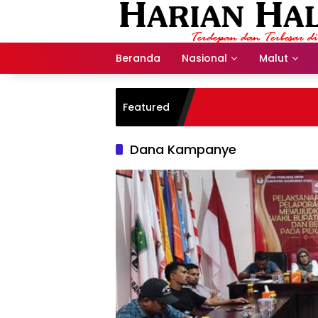
Langsung
ke
konten
Beranda
Nasional
Malut
Featured
Dana Kampanye