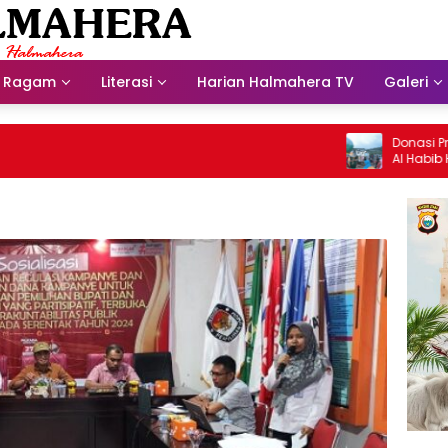
Ragam
Literasi
Harian Halmahera TV
Galeri
Donasi Presdir
Al Habib Husein