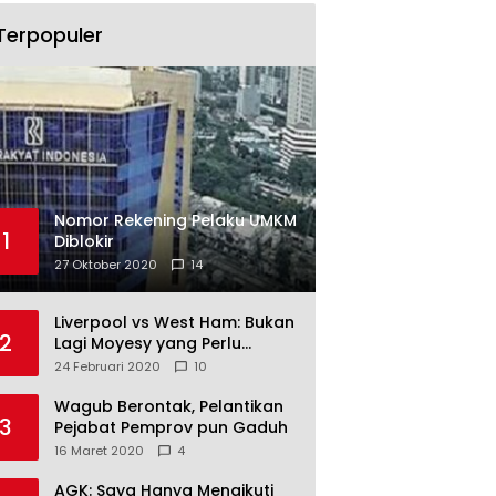
Terpopuler
Nomor Rekening Pelaku UMKM
1
Diblokir
27 Oktober 2020
14
Liverpool vs West Ham: Bukan
2
Lagi Moyesy yang Perlu
Ditakuti
24 Februari 2020
10
Wagub Berontak, Pelantikan
3
Pejabat Pemprov pun Gaduh
16 Maret 2020
4
AGK: Saya Hanya Mengikuti