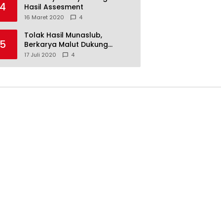
4
Hasil Assesment
16 Maret 2020
4
Tolak Hasil Munaslub,
5
Berkarya Malut Dukung
Tommy Soeharto
17 Juli 2020
4