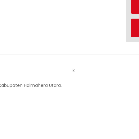
k
 Kabupaten Halmahera Utara.