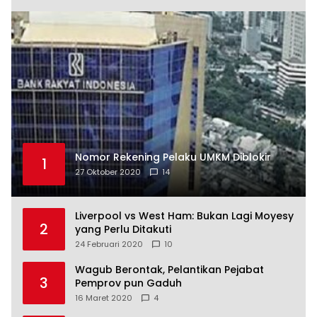
Nomor Rekening Pelaku UMKM Diblokir
1
27 Oktober 2020
14
Liverpool vs West Ham: Bukan Lagi Moyesy
2
yang Perlu Ditakuti
24 Februari 2020
10
Wagub Berontak, Pelantikan Pejabat
3
Pemprov pun Gaduh
16 Maret 2020
4