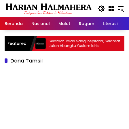
Langsung
ke
konten
Beranda
Nasional
Malut
Ragam
Literasi
H
d Warisan
Selamat Jalan Sang Inspirator, Selamat
Featured
Jalan Abangku Yuslam Idris
Dana Tamsil