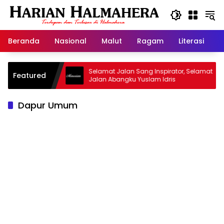
Langsung
ke
konten
Beranda
Nasional
Malut
Ragam
Literasi
H
jid Warisan
Selamat Jalan Sang Inspirator, Selamat
Featured
Jalan Abangku Yuslam Idris
Dapur Umum