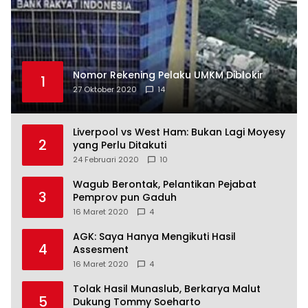
Nomor Rekening Pelaku UMKM Diblokir
1
27 Oktober 2020
14
Liverpool vs West Ham: Bukan Lagi Moyesy
2
yang Perlu Ditakuti
24 Februari 2020
10
Wagub Berontak, Pelantikan Pejabat
3
Pemprov pun Gaduh
16 Maret 2020
4
AGK: Saya Hanya Mengikuti Hasil
4
Assesment
16 Maret 2020
4
Tolak Hasil Munaslub, Berkarya Malut
5
Dukung Tommy Soeharto