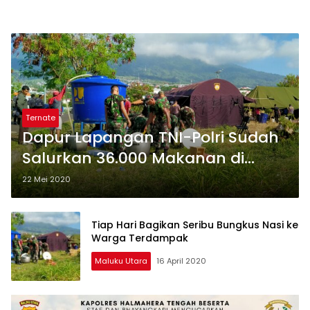
Ternate
Dapur Lapangan TNI-Polri Sudah
Salurkan 36.000 Makanan di
Ternate
22 Mei 2020
Tiap Hari Bagikan Seribu Bungkus Nasi ke
Warga Terdampak
Maluku Utara
16 April 2020