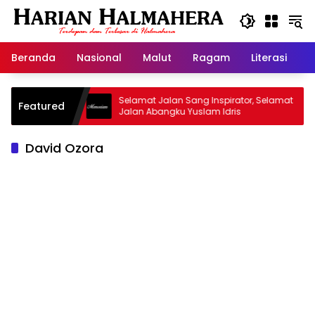
Langsung
ke
konten
Beranda
Nasional
Malut
Ragam
Literasi
H
id Warisan
Selamat Jalan Sang Inspirator, Selamat
Featured
Jalan Abangku Yuslam Idris
David Ozora