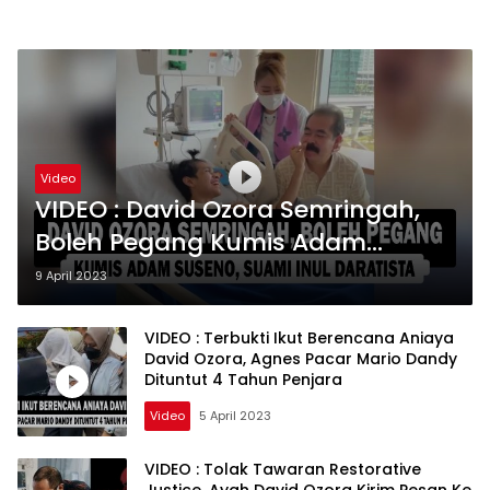
Video
VIDEO : David Ozora Semringah,
Boleh Pegang Kumis Adam
Suseno, Suami Inul Daratista
9 April 2023
VIDEO : Terbukti Ikut Berencana Aniaya
David Ozora, Agnes Pacar Mario Dandy
Dituntut 4 Tahun Penjara
Video
5 April 2023
VIDEO : Tolak Tawaran Restorative
Justice, Ayah David Ozora Kirim Pesan Ke