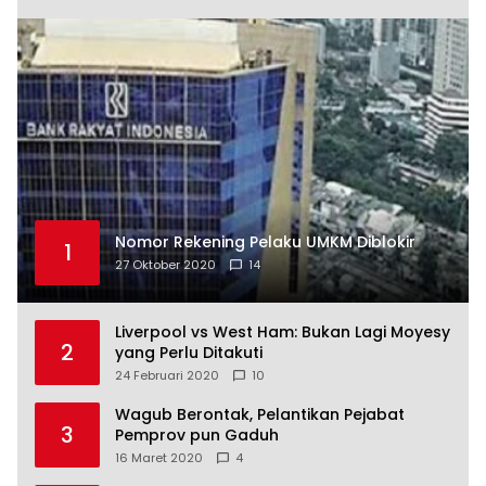
Nomor Rekening Pelaku UMKM Diblokir
1
27 Oktober 2020
14
Liverpool vs West Ham: Bukan Lagi Moyesy
2
yang Perlu Ditakuti
24 Februari 2020
10
Wagub Berontak, Pelantikan Pejabat
3
Pemprov pun Gaduh
16 Maret 2020
4