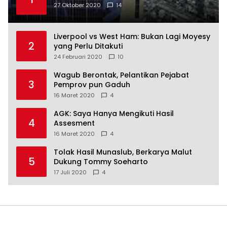
27 Oktober 2020
14
Liverpool vs West Ham: Bukan Lagi Moyesy
2
yang Perlu Ditakuti
24 Februari 2020
10
Wagub Berontak, Pelantikan Pejabat
3
Pemprov pun Gaduh
16 Maret 2020
4
AGK: Saya Hanya Mengikuti Hasil
4
Assesment
16 Maret 2020
4
Tolak Hasil Munaslub, Berkarya Malut
5
Dukung Tommy Soeharto
17 Juli 2020
4