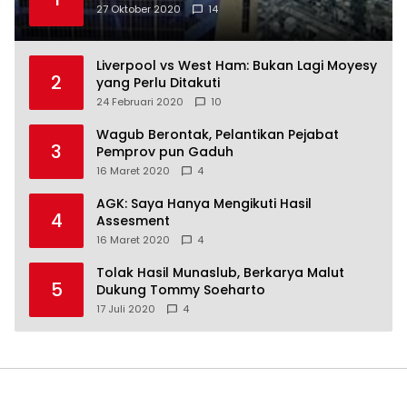
27 Oktober 2020
14
Liverpool vs West Ham: Bukan Lagi Moyesy
2
yang Perlu Ditakuti
24 Februari 2020
10
Wagub Berontak, Pelantikan Pejabat
3
Pemprov pun Gaduh
16 Maret 2020
4
AGK: Saya Hanya Mengikuti Hasil
4
Assesment
16 Maret 2020
4
Tolak Hasil Munaslub, Berkarya Malut
5
Dukung Tommy Soeharto
17 Juli 2020
4