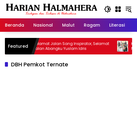
Langsung
ke
konten
Beranda
Nasional
Malut
Ragam
Literasi
H
Selamat Jalan Sang Inspirator, Selamat
Kiprah Ko
Featured
Jalan Abangku Yuslam Idris
Menangani
DBH Pemkot Ternate