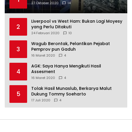
27 Oktober 2020
14
Liverpool vs West Ham: Bukan Lagi Moyesy
2
yang Perlu Ditakuti
24 Februari 2020
10
Wagub Berontak, Pelantikan Pejabat
3
Pemprov pun Gaduh
16 Maret 2020
4
AGK: Saya Hanya Mengikuti Hasil
4
Assesment
16 Maret 2020
4
Tolak Hasil Munaslub, Berkarya Malut
5
Dukung Tommy Soeharto
17 Juli 2020
4