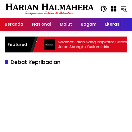
Langsung
ke
konten
Beranda
Nasional
Malut
Ragam
Literasi
H
Masjid Warisan
Selamat Jalan Sang Inspirator, Selamat
Featured
Jalan Abangku Yuslam Idris
Debat Kepribadian