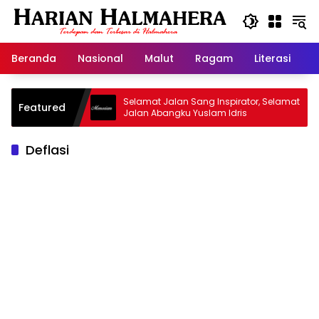
Langsung
ke
konten
Beranda
Nasional
Malut
Ragam
Literasi
H
id Warisan
Selamat Jalan Sang Inspirator, Selamat
Featured
Jalan Abangku Yuslam Idris
Deflasi