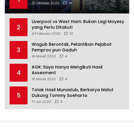
27 Oktober 2020
14
Liverpool vs West Ham: Bukan Lagi Moyesy
2
yang Perlu Ditakuti
24 Februari 2020
10
Wagub Berontak, Pelantikan Pejabat
3
Pemprov pun Gaduh
16 Maret 2020
4
AGK: Saya Hanya Mengikuti Hasil
4
Assesment
16 Maret 2020
4
Tolak Hasil Munaslub, Berkarya Malut
5
Dukung Tommy Soeharto
17 Juli 2020
4