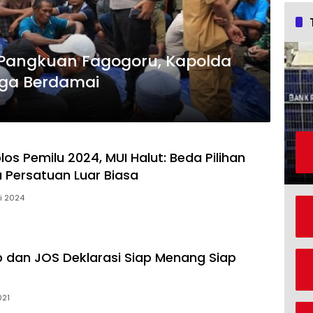
Pangkuan Fagogoru, Kapolda
rga Berdamai
os Pemilu 2024, MUI Halut: Beda Pilihan
a Persatuan Luar Biasa
i 2024
dan JOS Deklarasi Siap Menang Siap
021