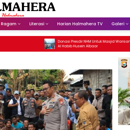
Ragam
Literasi
Harian Halmahera TV
Galeri
Donasi Presdir NHM Untuk Masjid Warisan
Al Habib Husein Albaar