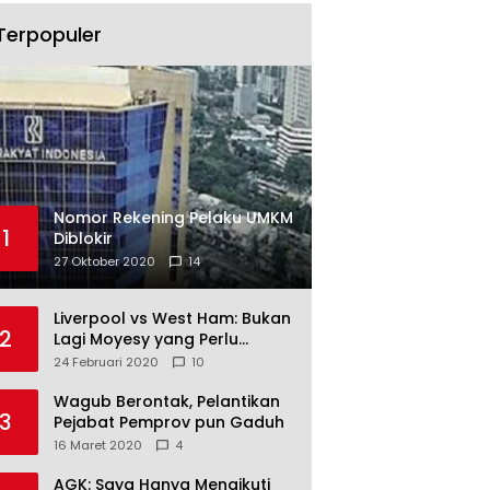
Terpopuler
Nomor Rekening Pelaku UMKM
1
Diblokir
27 Oktober 2020
14
Liverpool vs West Ham: Bukan
2
Lagi Moyesy yang Perlu
Ditakuti
24 Februari 2020
10
Wagub Berontak, Pelantikan
3
Pejabat Pemprov pun Gaduh
16 Maret 2020
4
AGK: Saya Hanya Mengikuti