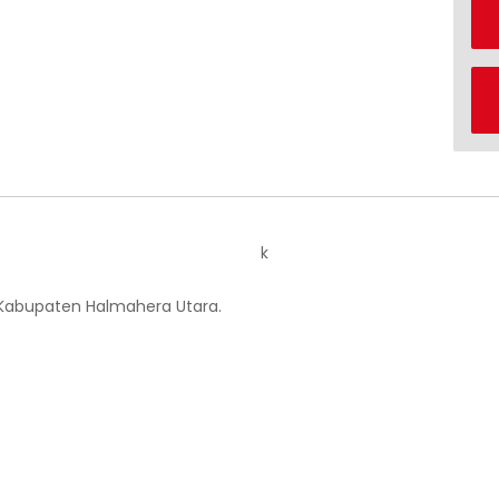
k
 Kabupaten Halmahera Utara.