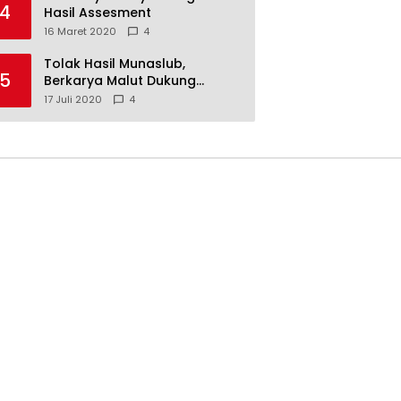
4
Hasil Assesment
16 Maret 2020
4
Tolak Hasil Munaslub,
5
Berkarya Malut Dukung
Tommy Soeharto
17 Juli 2020
4