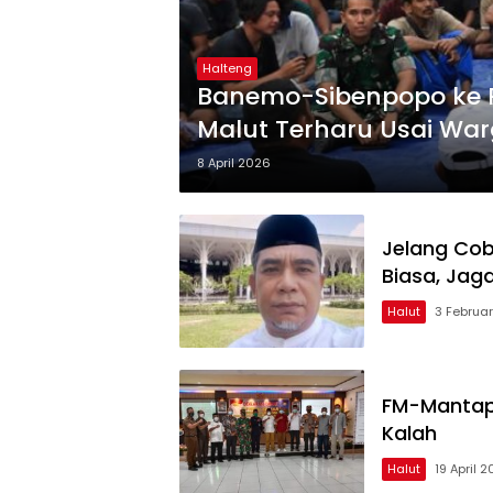
Halteng
Banemo-Sibenpopo ke 
Malut Terharu Usai Wa
8 April 2026
Jelang Cobl
Biasa, Jag
Halut
3 Februar
FM-Mantap 
Kalah
Halut
19 April 2