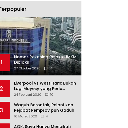
Terpopuler
Nomor Rekening Pelaku UMKM
1
Diblokir
27 Oktober 2020
14
Liverpool vs West Ham: Bukan
2
Lagi Moyesy yang Perlu
Ditakuti
24 Februari 2020
10
Wagub Berontak, Pelantikan
3
Pejabat Pemprov pun Gaduh
16 Maret 2020
4
AGK: Saya Hanya Mengikuti