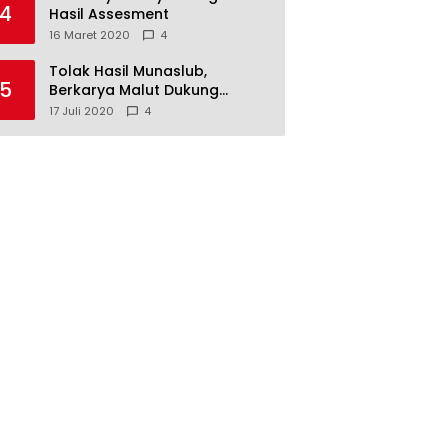
4
Hasil Assesment
16 Maret 2020
4
Tolak Hasil Munaslub,
5
Berkarya Malut Dukung
Tommy Soeharto
17 Juli 2020
4