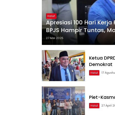
Halut
Apresiasi 100 Hari Kerj
BPJS Hampir Tuntas, Ma
27 Mei 2025
Ketua DPRD
Demokrat
Halut
17 Agust
Piet-Kasm
Halut
27 April 