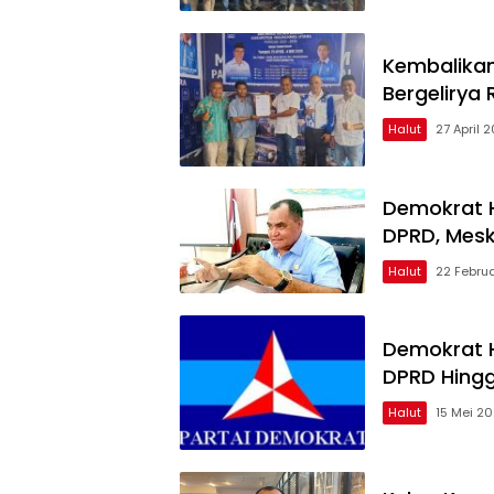
Kembalikan
Bergelirya
Halut
27 April 
Demokrat H
DPRD, Meski
Halut
22 Febru
Demokrat H
DPRD Hing
Halut
15 Mei 2