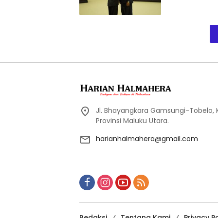
Jl. Bhayangkara Gamsungi-Tobelo,
Provinsi Maluku Utara.
harianhalmahera@gmail.com
Redaksi
Tentang Kami
Privacy Po