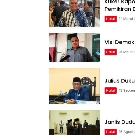
Kuker Kapol
Pemikiran Bi
Halut
14 Maret
Visi Demok
Halut
18 Mei 2
Julius Duk
Halut
13 Septe
Janlis Dudu
Halut
16 Agust