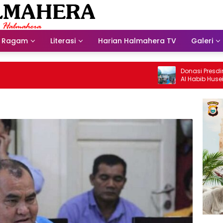
Ragam
Literasi
Harian Halmahera TV
Galeri
Donasi Presdir NHM Unt
Al Habib Husein Albaar