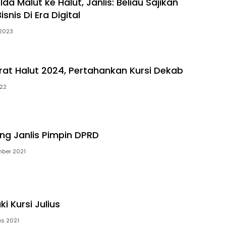
da Malut ke Halut, Janlis: Beliau Sajikan
snis Di Era Digital
 2023
rat Halut 2024, Pertahankan Kursi Dekab
022
ung Janlis Pimpin DPRD
mber 2021
ki Kursi Julius
us 2021