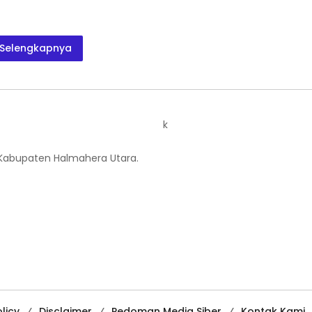
Selengkapnya
k
 Kabupaten Halmahera Utara.
licy
Disclaimer
Pedoman Media Siber
Kontak Kami