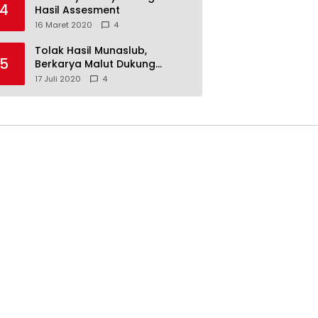
4
Hasil Assesment
16 Maret 2020
4
Tolak Hasil Munaslub,
5
Berkarya Malut Dukung
Tommy Soeharto
17 Juli 2020
4