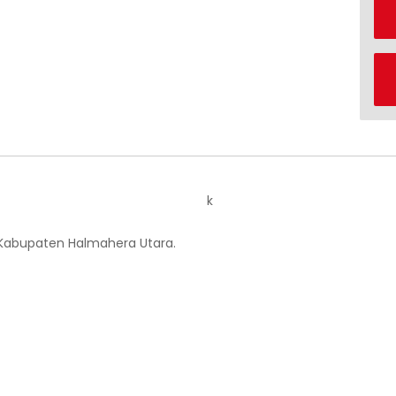
k
 Kabupaten Halmahera Utara.