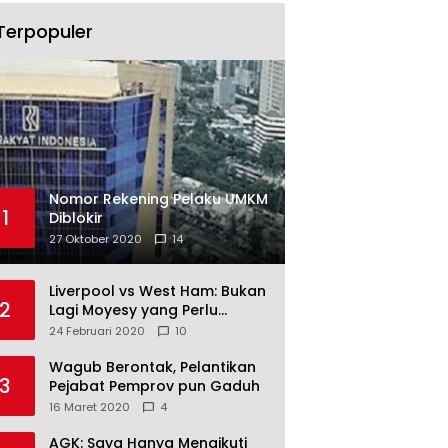
Terpopuler
Nomor Rekening Pelaku UMKM
1
Diblokir
27 Oktober 2020
14
Liverpool vs West Ham: Bukan
2
Lagi Moyesy yang Perlu
Ditakuti
24 Februari 2020
10
Wagub Berontak, Pelantikan
3
Pejabat Pemprov pun Gaduh
16 Maret 2020
4
AGK: Saya Hanya Mengikuti