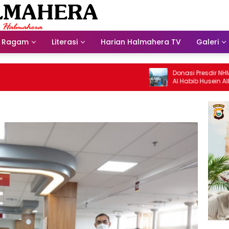
Ragam
Literasi
Harian Halmahera TV
Galeri
Donasi Presdir NHM Untuk
Al Habib Husein Albaar