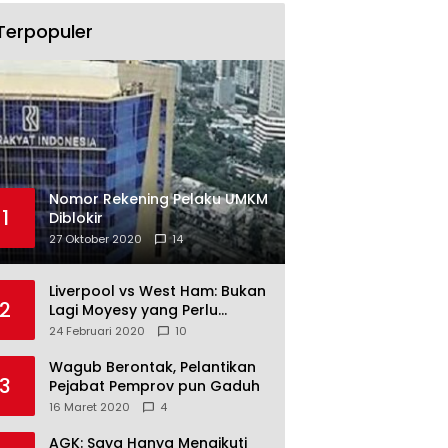
Terpopuler
Nomor Rekening Pelaku UMKM
1
Diblokir
27 Oktober 2020
14
Liverpool vs West Ham: Bukan
2
Lagi Moyesy yang Perlu
Ditakuti
24 Februari 2020
10
Wagub Berontak, Pelantikan
3
Pejabat Pemprov pun Gaduh
16 Maret 2020
4
AGK: Saya Hanya Mengikuti