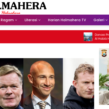
Ragam
Literasi
Harian Halmahera TV
Galeri
Donasi Presdir 
Al Habib Husein