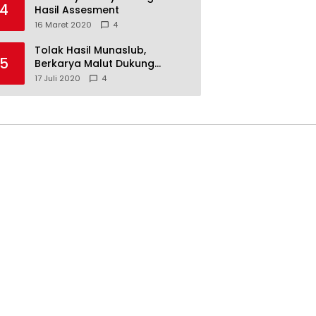
4
Hasil Assesment
16 Maret 2020
4
Tolak Hasil Munaslub,
5
Berkarya Malut Dukung
Tommy Soeharto
17 Juli 2020
4