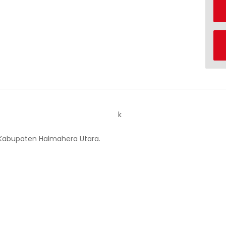
k
 Kabupaten Halmahera Utara.