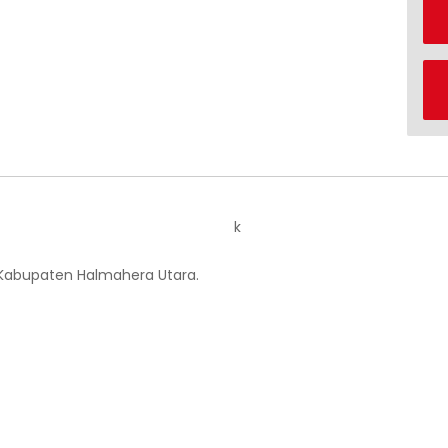
k
 Kabupaten Halmahera Utara.