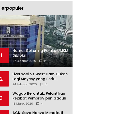
Terpopuler
Nomor Rekening Pelaku UMKM
1
Diblokir
27 Oktober 2020
14
Liverpool vs West Ham: Bukan
2
Lagi Moyesy yang Perlu
Ditakuti
24 Februari 2020
10
Wagub Berontak, Pelantikan
3
Pejabat Pemprov pun Gaduh
16 Maret 2020
4
AGK: Saya Hanya Mengikuti