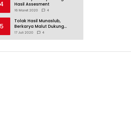
4
Hasil Assesment
16 Maret 2020
4
Tolak Hasil Munaslub,
5
Berkarya Malut Dukung
Tommy Soeharto
17 Juli 2020
4