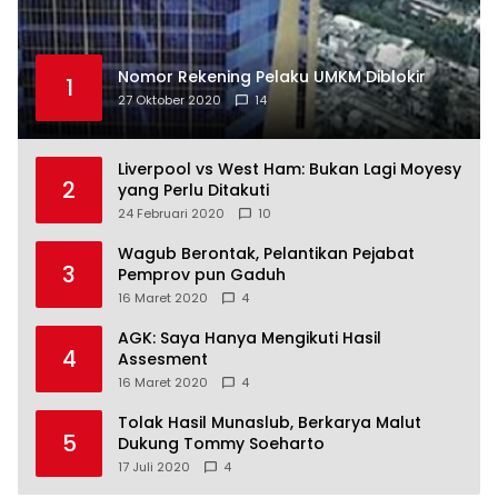
Nomor Rekening Pelaku UMKM Diblokir
1
27 Oktober 2020
14
Liverpool vs West Ham: Bukan Lagi Moyesy
2
yang Perlu Ditakuti
24 Februari 2020
10
Wagub Berontak, Pelantikan Pejabat
3
Pemprov pun Gaduh
16 Maret 2020
4
AGK: Saya Hanya Mengikuti Hasil
4
Assesment
16 Maret 2020
4
Tolak Hasil Munaslub, Berkarya Malut
5
Dukung Tommy Soeharto
17 Juli 2020
4