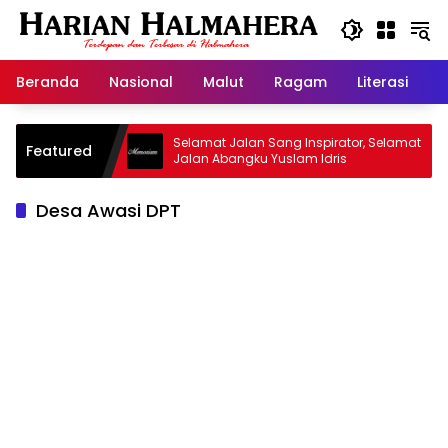
Langsung
ke
konten
Beranda
Nasional
Malut
Ragam
Literasi
H
id Warisan
Selamat Jalan Sang Inspirator, Selamat
Featured
Jalan Abangku Yuslam Idris
Desa Awasi DPT