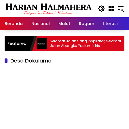
Langsung
ke
konten
Beranda
Nasional
Malut
Ragam
Literasi
H
d Warisan
Selamat Jalan Sang Inspirator, Selamat
Featured
Jalan Abangku Yuslam Idris
Desa Dokulamo