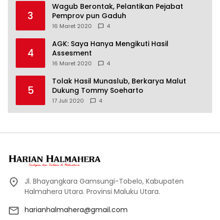
Wagub Berontak, Pelantikan Pejabat
3
Pemprov pun Gaduh
16 Maret 2020
4
AGK: Saya Hanya Mengikuti Hasil
4
Assesment
16 Maret 2020
4
Tolak Hasil Munaslub, Berkarya Malut
5
Dukung Tommy Soeharto
17 Juli 2020
4
Jl. Bhayangkara Gamsungi-Tobelo, Kabupaten
Halmahera Utara. Provinsi Maluku Utara.
harianhalmahera@gmail.com