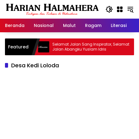
Langsung
ke
konten
Beranda
Nasional
Malut
Ragam
Literasi
H
id Warisan
Selamat Jalan Sang Inspirator, Selamat
Featured
Jalan Abangku Yuslam Idris
Desa Kedi Loloda