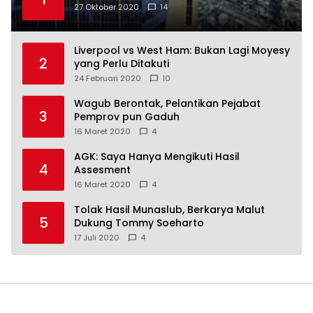
27 Oktober 2020
14
Liverpool vs West Ham: Bukan Lagi Moyesy
2
yang Perlu Ditakuti
24 Februari 2020
10
Wagub Berontak, Pelantikan Pejabat
3
Pemprov pun Gaduh
16 Maret 2020
4
AGK: Saya Hanya Mengikuti Hasil
4
Assesment
16 Maret 2020
4
Tolak Hasil Munaslub, Berkarya Malut
5
Dukung Tommy Soeharto
17 Juli 2020
4