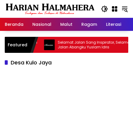
Langsung
ke
konten
Beranda
Nasional
Malut
Ragam
Literasi
H
asjid Warisan
Selamat Jalan Sang Inspirator, Selamat
Featured
Jalan Abangku Yuslam Idris
Desa Kulo Jaya