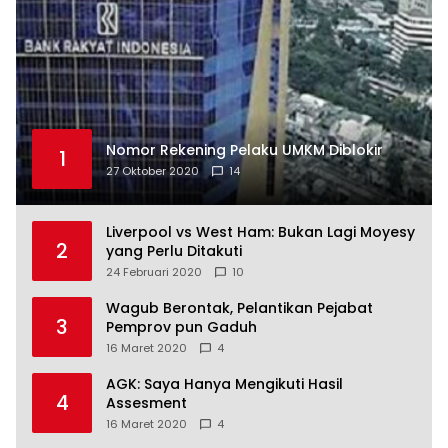
Nomor Rekening Pelaku UMKM Diblokir
1
27 Oktober 2020
14
Liverpool vs West Ham: Bukan Lagi Moyesy
2
yang Perlu Ditakuti
24 Februari 2020
10
Wagub Berontak, Pelantikan Pejabat
3
Pemprov pun Gaduh
16 Maret 2020
4
AGK: Saya Hanya Mengikuti Hasil
4
Assesment
16 Maret 2020
4