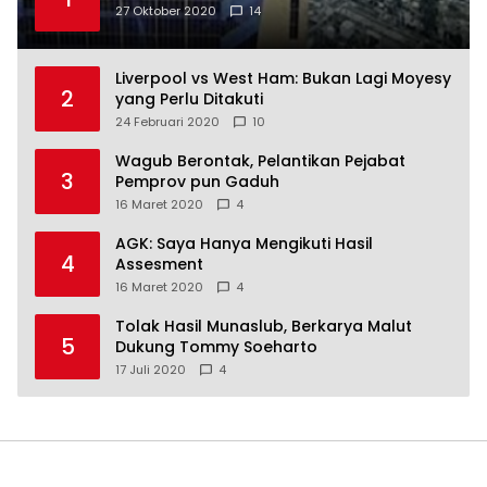
27 Oktober 2020
14
Liverpool vs West Ham: Bukan Lagi Moyesy
2
yang Perlu Ditakuti
24 Februari 2020
10
Wagub Berontak, Pelantikan Pejabat
3
Pemprov pun Gaduh
16 Maret 2020
4
AGK: Saya Hanya Mengikuti Hasil
4
Assesment
16 Maret 2020
4
Tolak Hasil Munaslub, Berkarya Malut
5
Dukung Tommy Soeharto
17 Juli 2020
4