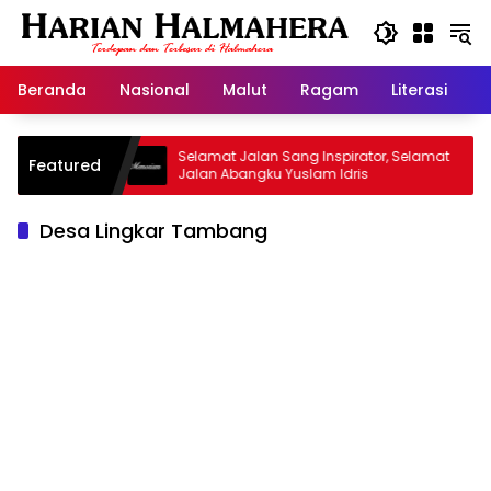
Langsung
ke
konten
Beranda
Nasional
Malut
Ragam
Literasi
H
id Warisan
Selamat Jalan Sang Inspirator, Selamat
Featured
Jalan Abangku Yuslam Idris
Desa Lingkar Tambang