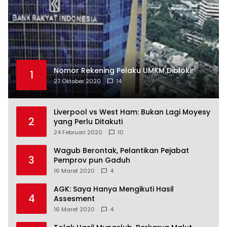
Nomor Rekening Pelaku UMKM Diblokir
1
27 Oktober 2020
14
Liverpool vs West Ham: Bukan Lagi Moyesy
2
yang Perlu Ditakuti
24 Februari 2020
10
Wagub Berontak, Pelantikan Pejabat
3
Pemprov pun Gaduh
16 Maret 2020
4
AGK: Saya Hanya Mengikuti Hasil
4
Assesment
16 Maret 2020
4