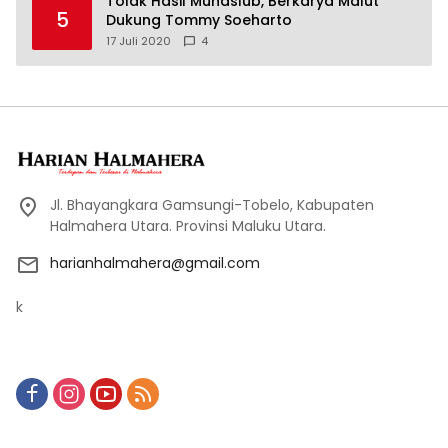
Tolak Hasil Munaslub, Berkarya Malut
5
Dukung Tommy Soeharto
17 Juli 2020
4
Jl. Bhayangkara Gamsungi-Tobelo, Kabupaten
Halmahera Utara. Provinsi Maluku Utara.
harianhalmahera@gmail.com
k