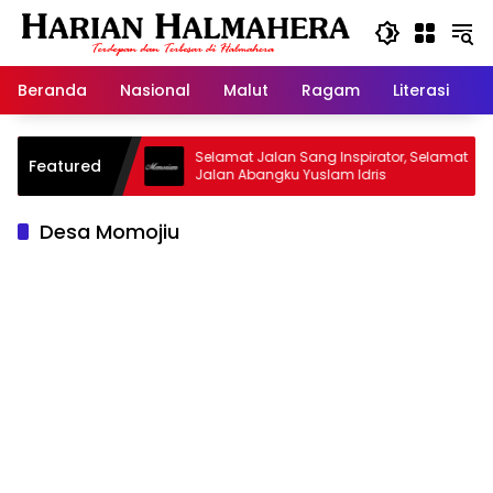
Langsung
ke
konten
Beranda
Nasional
Malut
Ragam
Literasi
H
id Warisan
Selamat Jalan Sang Inspirator, Selamat
Featured
Jalan Abangku Yuslam Idris
Desa Momojiu