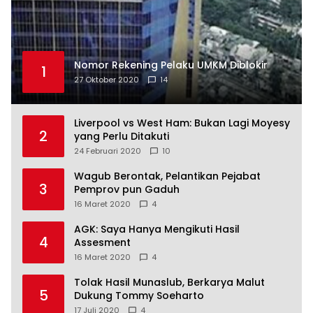
Nomor Rekening Pelaku UMKM Diblokir
1
27 Oktober 2020
14
Liverpool vs West Ham: Bukan Lagi Moyesy
2
yang Perlu Ditakuti
24 Februari 2020
10
Wagub Berontak, Pelantikan Pejabat
3
Pemprov pun Gaduh
16 Maret 2020
4
AGK: Saya Hanya Mengikuti Hasil
4
Assesment
16 Maret 2020
4
Tolak Hasil Munaslub, Berkarya Malut
5
Dukung Tommy Soeharto
17 Juli 2020
4