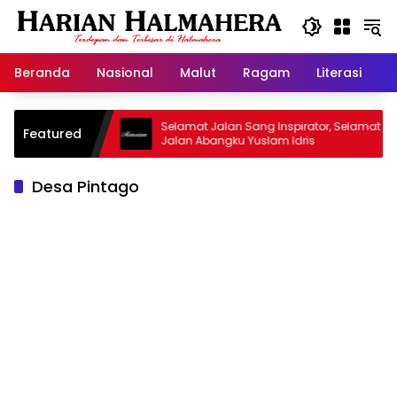
Langsung
ke
konten
Beranda
Nasional
Malut
Ragam
Literasi
H
jid Warisan
Selamat Jalan Sang Inspirator, Selamat
Featured
Jalan Abangku Yuslam Idris
Desa Pintago