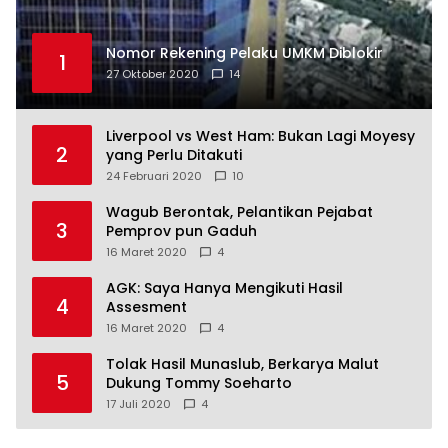
Nomor Rekening Pelaku UMKM Diblokir
1
27 Oktober 2020
14
Liverpool vs West Ham: Bukan Lagi Moyesy
2
yang Perlu Ditakuti
24 Februari 2020
10
Wagub Berontak, Pelantikan Pejabat
3
Pemprov pun Gaduh
16 Maret 2020
4
AGK: Saya Hanya Mengikuti Hasil
4
Assesment
16 Maret 2020
4
Tolak Hasil Munaslub, Berkarya Malut
5
Dukung Tommy Soeharto
17 Juli 2020
4