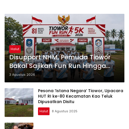
Halut
Disupport NHM, Pemuda Tiowor
Bakal Sajikan Fun Run Hingga
Zumba Untuk Meriahkan HUT RI
3 Agustus 2026
ke-81
Pesona ‘Istana Negara’ Tiowor, Upacara
HUT RI ke-80 Kecamatan Kao Teluk
Dipusatkan Disitu
Halut
8 Agustus 2025