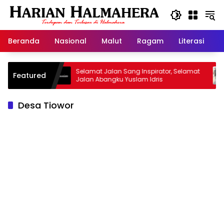
Langsung
ke
konten
Beranda
Nasional
Malut
Ragam
Literasi
H
risan
Selamat Jalan Sang Inspirator, Selamat
Kipr
Featured
Jalan Abangku Yuslam Idris
Mena
Desa Tiowor