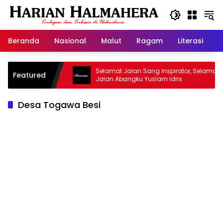
Langsung
ke
konten
Beranda
Nasional
Malut
Ragam
Literasi
H
asjid Warisan
Selamat Jalan Sang Inspirator, Selamat
Featured
Jalan Abangku Yuslam Idris
Desa Togawa Besi