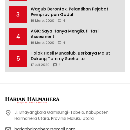
Wagub Berontak, Pelantikan Pejabat
3
Pemprov pun Gaduh
16 Maret 2020
4
AGK: Saya Hanya Mengikuti Hasil
4
Assesment
16 Maret 2020
4
Tolak Hasil Munaslub, Berkarya Malut
5
Dukung Tommy Soeharto
17 Juli 2020
4
Jl. Bhayangkara Gamsungi-Tobelo, Kabupaten
Halmahera Utara. Provinsi Maluku Utara.
harianhalmahera@gmail.com