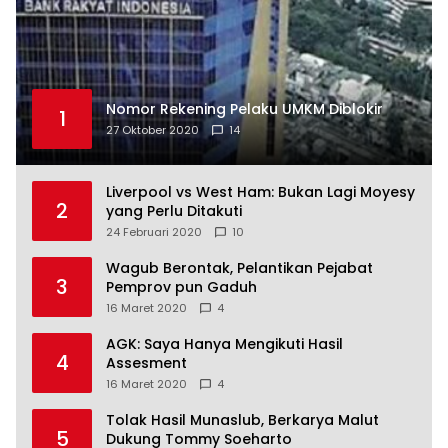
Nomor Rekening Pelaku UMKM Diblokir
1
27 Oktober 2020
14
Liverpool vs West Ham: Bukan Lagi Moyesy
2
yang Perlu Ditakuti
24 Februari 2020
10
Wagub Berontak, Pelantikan Pejabat
3
Pemprov pun Gaduh
16 Maret 2020
4
AGK: Saya Hanya Mengikuti Hasil
4
Assesment
16 Maret 2020
4
Tolak Hasil Munaslub, Berkarya Malut
5
Dukung Tommy Soeharto