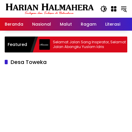
Langsung
ke
konten
Beranda
Nasional
Malut
Ragam
Literasi
H
jid Warisan
Selamat Jalan Sang Inspirator, Selamat
Featured
Jalan Abangku Yuslam Idris
Desa Toweka