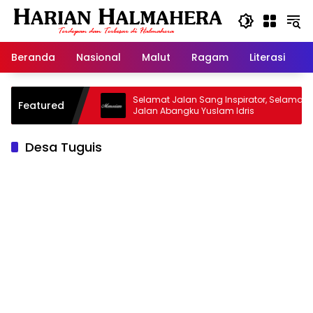
Langsung
ke
konten
Beranda
Nasional
Malut
Ragam
Literasi
H
asjid Warisan
Selamat Jalan Sang Inspirator, Selamat
Featured
Jalan Abangku Yuslam Idris
Desa Tuguis