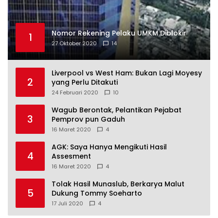
Nomor Rekening Pelaku UMKM Diblokir
1
27 Oktober 2020
14
Liverpool vs West Ham: Bukan Lagi Moyesy
2
yang Perlu Ditakuti
24 Februari 2020
10
Wagub Berontak, Pelantikan Pejabat
3
Pemprov pun Gaduh
16 Maret 2020
4
AGK: Saya Hanya Mengikuti Hasil
4
Assesment
16 Maret 2020
4
Tolak Hasil Munaslub, Berkarya Malut
5
Dukung Tommy Soeharto
17 Juli 2020
4