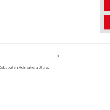
k
 Kabupaten Halmahera Utara.