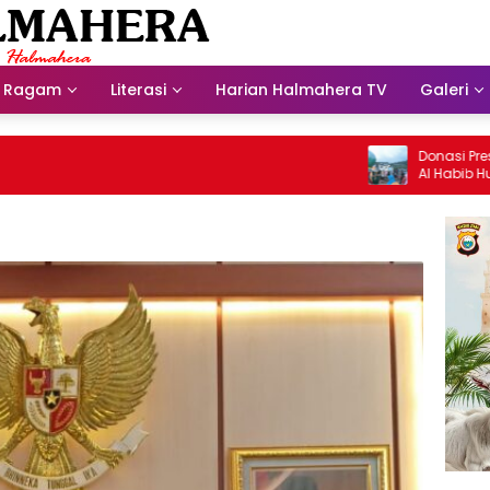
Ragam
Literasi
Harian Halmahera TV
Galeri
Donasi Presdir N
Al Habib Husein A