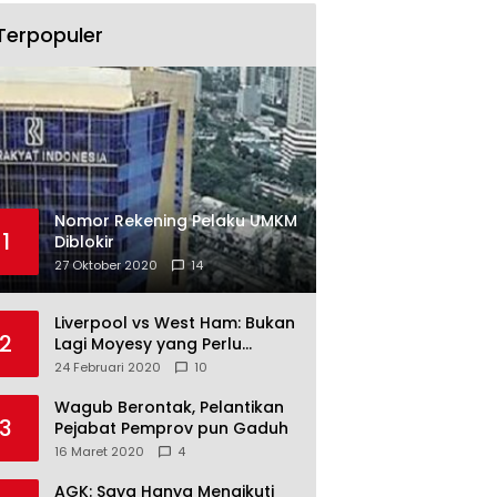
Terpopuler
Nomor Rekening Pelaku UMKM
1
Diblokir
27 Oktober 2020
14
Liverpool vs West Ham: Bukan
2
Lagi Moyesy yang Perlu
Ditakuti
24 Februari 2020
10
Wagub Berontak, Pelantikan
3
Pejabat Pemprov pun Gaduh
16 Maret 2020
4
AGK: Saya Hanya Mengikuti