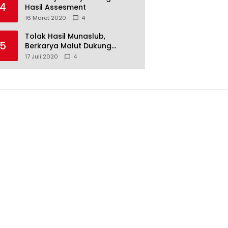
4
Hasil Assesment
16 Maret 2020
4
Tolak Hasil Munaslub,
5
Berkarya Malut Dukung
Tommy Soeharto
17 Juli 2020
4