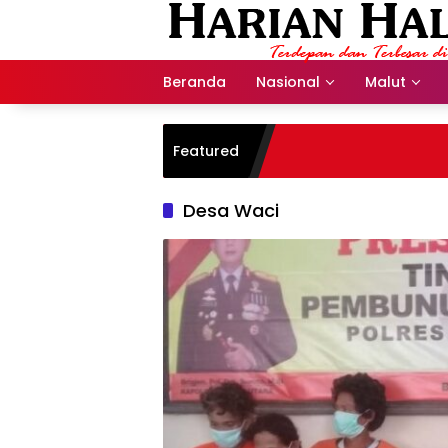
Langsung
ke
konten
Beranda
Nasional
Malut
Featured
Desa Waci