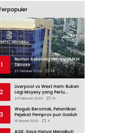
Terpopuler
Nomor Rekening Pelaku UMKM
1
Diblokir
27 Oktober 2020
14
Liverpool vs West Ham: Bukan
2
Lagi Moyesy yang Perlu
Ditakuti
24 Februari 2020
10
Wagub Berontak, Pelantikan
3
Pejabat Pemprov pun Gaduh
16 Maret 2020
4
AGK: Saya Hanya Mengikuti