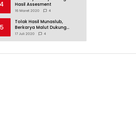
4
Hasil Assesment
16 Maret 2020
4
Tolak Hasil Munaslub,
5
Berkarya Malut Dukung
Tommy Soeharto
17 Juli 2020
4