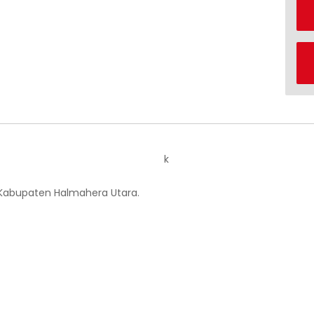
k
 Kabupaten Halmahera Utara.