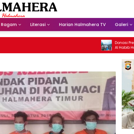
Ragam
Literasi
Harian Halmahera TV
Galeri
Donasi Presdir 
Al Habib Husein