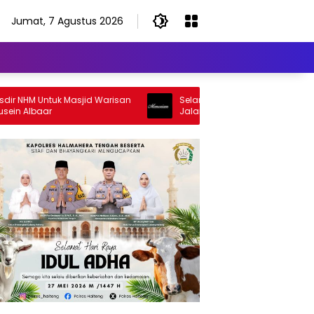
Jumat, 7 Agustus 2026
NHM Untuk Masjid Warisan
Selamat Jalan Sang Inspirator, Sel
 Albaar
Jalan Abangku Yuslam Idris