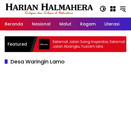
Langsung
ke
konten
Beranda
Nasional
Malut
Ragam
Literasi
H
jid Warisan
Selamat Jalan Sang Inspirator, Selamat
Featured
Jalan Abangku Yuslam Idris
Desa Waringin Lamo