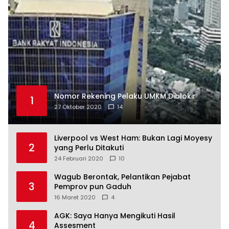
Nomor Rekening Pelaku UMKM Diblokir
1
27 Oktober 2020
14
Liverpool vs West Ham: Bukan Lagi Moyesy
2
yang Perlu Ditakuti
24 Februari 2020
10
Wagub Berontak, Pelantikan Pejabat
3
Pemprov pun Gaduh
16 Maret 2020
4
AGK: Saya Hanya Mengikuti Hasil
4
Assesment