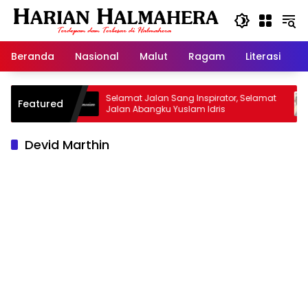
Langsung
ke
konten
Beranda
Nasional
Malut
Ragam
Literasi
H
risan
Selamat Jalan Sang Inspirator, Selamat
Kipr
Featured
Jalan Abangku Yuslam Idris
Mena
Devid Marthin