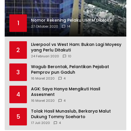
Nomor Rekening Pelaku UMKM Diblokir
1
27 Oktober 2020
14
Liverpool vs West Ham: Bukan Lagi Moyesy
2
yang Perlu Ditakuti
24 Februari 2020
10
Wagub Berontak, Pelantikan Pejabat
3
Pemprov pun Gaduh
16 Maret 2020
4
AGK: Saya Hanya Mengikuti Hasil
4
Assesment
16 Maret 2020
4
Tolak Hasil Munaslub, Berkarya Malut
5
Dukung Tommy Soeharto
17 Juli 2020
4