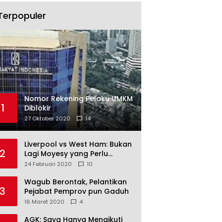
Terpopuler
Nomor Rekening Pelaku UMKM
1
Diblokir
27 Oktober 2020
14
Liverpool vs West Ham: Bukan
2
Lagi Moyesy yang Perlu
Ditakuti
24 Februari 2020
10
Wagub Berontak, Pelantikan
3
Pejabat Pemprov pun Gaduh
16 Maret 2020
4
AGK: Saya Hanya Mengikuti