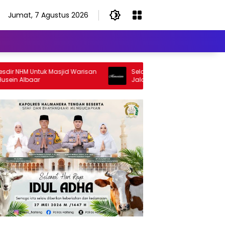
Jumat, 7 Agustus 2026
NHM Untuk Masjid Warisan
Selamat Jalan Sang Inspirator, Sel
 Albaar
Jalan Abangku Yuslam Idris