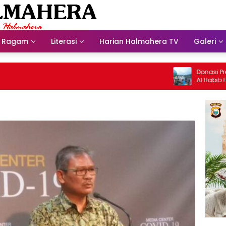
Ragam
Literasi
Harian Halmahera TV
Galeri
Donasi Presdir 
Al Habib Husein