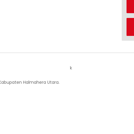
k
 Kabupaten Halmahera Utara.