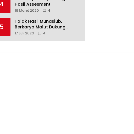
4
Hasil Assesment
16 Maret 2020
4
Tolak Hasil Munaslub,
5
Berkarya Malut Dukung
Tommy Soeharto
17 Juli 2020
4