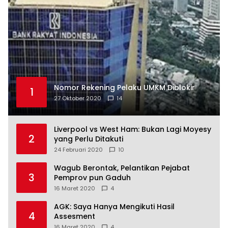
Nomor Rekening Pelaku UMKM Diblokir
1
27 Oktober 2020
14
Liverpool vs West Ham: Bukan Lagi Moyesy
2
yang Perlu Ditakuti
24 Februari 2020
10
Wagub Berontak, Pelantikan Pejabat
3
Pemprov pun Gaduh
16 Maret 2020
4
AGK: Saya Hanya Mengikuti Hasil
4
Assesment
16 Maret 2020
4