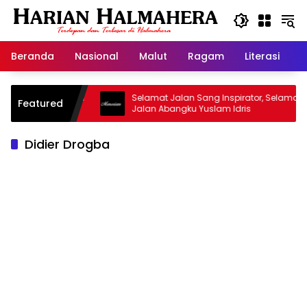
Langsung
ke
konten
Beranda
Nasional
Malut
Ragam
Literasi
H
asjid Warisan
Selamat Jalan Sang Inspirator, Selamat
Featured
Jalan Abangku Yuslam Idris
Didier Drogba