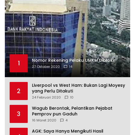
Nomor Rekening Pelaku UMKM Diblokir
1
27 Oktober 2020
14
Liverpool vs West Ham: Bukan Lagi Moyesy
2
yang Perlu Ditakuti
24 Februari 2020
10
Wagub Berontak, Pelantikan Pejabat
3
Pemprov pun Gaduh
16 Maret 2020
4
AGK: Saya Hanya Mengikuti Hasil