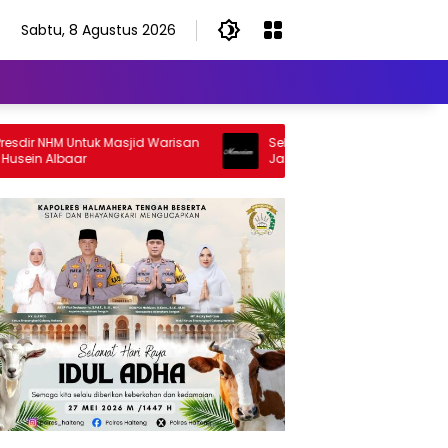
Sabtu, 8 Agustus 2026
 NHM Untuk Masjid Warisan
Selamat Jalan Sang Inspirator, Se
n Albaar
Jalan Abangku Yuslam Idris