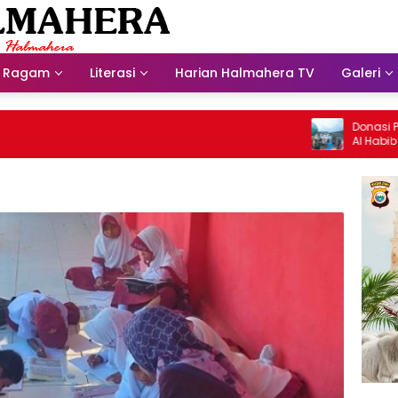
Ragam
Literasi
Harian Halmahera TV
Galeri
Donasi Presdir
Al Habib Husei