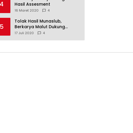
4
Hasil Assesment
16 Maret 2020
4
Tolak Hasil Munaslub,
5
Berkarya Malut Dukung
Tommy Soeharto
17 Juli 2020
4