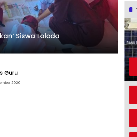
kan’ Siswa Loloda
is Guru
vember 2020