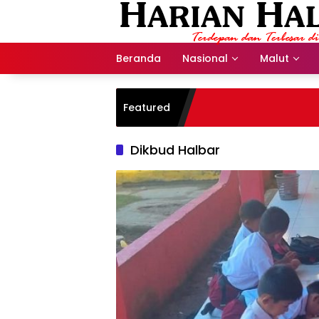
Langsung
ke
konten
Beranda
Nasional
Malut
Featured
Dikbud Halbar