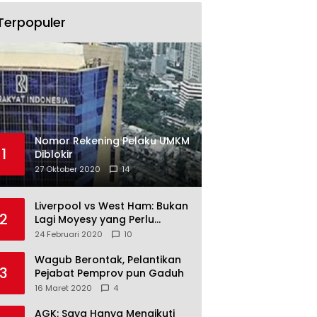
Terpopuler
Nomor Rekening Pelaku UMKM
1
Diblokir
27 Oktober 2020
14
Liverpool vs West Ham: Bukan
2
Lagi Moyesy yang Perlu
Ditakuti
24 Februari 2020
10
Wagub Berontak, Pelantikan
3
Pejabat Pemprov pun Gaduh
16 Maret 2020
4
AGK: Saya Hanya Mengikuti