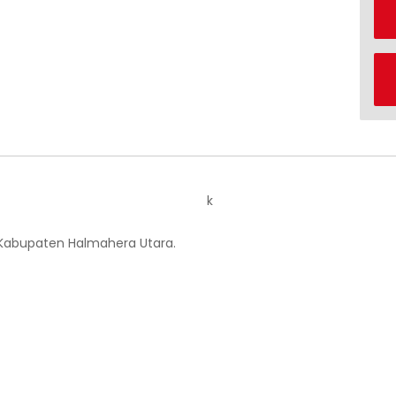
k
 Kabupaten Halmahera Utara.