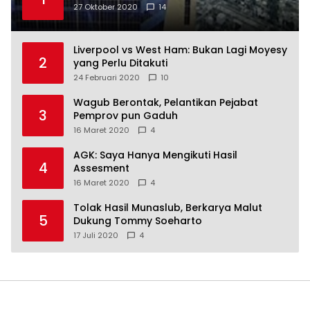
27 Oktober 2020
14
Liverpool vs West Ham: Bukan Lagi Moyesy
2
yang Perlu Ditakuti
24 Februari 2020
10
Wagub Berontak, Pelantikan Pejabat
3
Pemprov pun Gaduh
16 Maret 2020
4
AGK: Saya Hanya Mengikuti Hasil
4
Assesment
16 Maret 2020
4
Tolak Hasil Munaslub, Berkarya Malut
5
Dukung Tommy Soeharto
17 Juli 2020
4