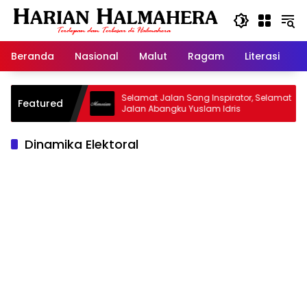
Langsung
ke
konten
Beranda
Nasional
Malut
Ragam
Literasi
H
jid Warisan
Selamat Jalan Sang Inspirator, Selamat
Featured
Jalan Abangku Yuslam Idris
Dinamika Elektoral