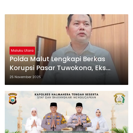
Maluku Utara
Polda Malut Lengkapi Berkas
Korupsi Pasar Tuwokona, Eks
Kadis Perkim Halsel dkk Segera
25 November 2025
Dieksekusi