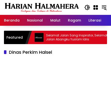
Langsung
ke
konten
Beranda
Nasional
Malut
Ragam
Literasi
H
sjid Warisan
Selamat Jalan Sang Inspirator, Selamat
Featured
Jalan Abangku Yuslam Idris
Dinas Perkim Halsel