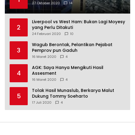
27 Oktober 2020
14
Liverpool vs West Ham: Bukan Lagi Moyesy
2
yang Perlu Ditakuti
24 Februari 2020
10
Wagub Berontak, Pelantikan Pejabat
3
Pemprov pun Gaduh
16 Maret 2020
4
AGK: Saya Hanya Mengikuti Hasil
4
Assesment
16 Maret 2020
4
Tolak Hasil Munaslub, Berkarya Malut
5
Dukung Tommy Soeharto
17 Juli 2020
4