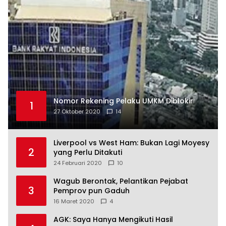
Nomor Rekening Pelaku UMKM Diblokir
1
27 Oktober 2020
14
Liverpool vs West Ham: Bukan Lagi Moyesy
2
yang Perlu Ditakuti
24 Februari 2020
10
Wagub Berontak, Pelantikan Pejabat
3
Pemprov pun Gaduh
16 Maret 2020
4
AGK: Saya Hanya Mengikuti Hasil