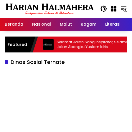
Langsung
ke
konten
Beranda
Nasional
Malut
Ragam
Literasi
H
asjid Warisan
Selamat Jalan Sang Inspirator, Selamat
Featured
Jalan Abangku Yuslam Idris
Dinas Sosial Ternate